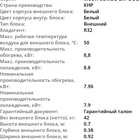
Страна производства
:
КНР
Цвет корпуса внешнего блока
:
Белый
Цвет корпуса внутр. блока
:
Белый
Тип блока
:
Внешний
Хладагент
:
R32
Макс. рабочая температура
воздуха для внешнего блока, °С
:
50
Макс. производительность
обогрева, кВт
:
8,8
Макс. производительность
охлаждения, кВт
:
8.8
Номинальная
производительность обогрева,
кВт
:
7.96
Номинальная
производительность
охлаждения, кВт
:
7.9
Гарантийный документ
:
Гарантийный талон
Вес внешнего блока (нетто), кг
:
42
Высота внешнего блока, м
:
0.7
Глубина внешнего блока, м
:
0.38
Ширина внешнего блока, м
:
0.92