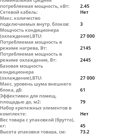
Номинальная средняя
потребляемая мощность, кВт
:
2.45
Сетевой кабель
:
Нет
Макс. количество
подключаемых внутр. блоков
:
3
Мощность кондиционера
(охлаждение),BTU
:
27 000
Потребляемая мощность в
режиме нагрева, Вт
:
2145
Потребляемая мощность в
режиме охлаждения, Вт
:
2445
Базовая мощность
кондиционера
(охлаждение),BTU
:
27 000
Макс. уровень шума внешнего
блока, дБ
:
61
Эффективен для помещ.
площадью до, м2
:
79
Набор крепежных элементов в
комплекте
:
Нет
Вес товара с упаковкой (брутто),
кг
:
45
Высота упаковки товара, см
:
73.2